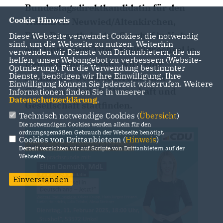
Bundestagsdirektkandidatin für den
Cookie Hinweis
Wahlkreis Neuwied/Altenkirchen,
Ellen Demuth, in den Stuxhof in Unkel
Diese Webseite verwendet Cookies, die notwendig
sind, um die Webseite zu nutzen. Weiterhin
ein. Unter dem Titel „Politikwechsel in
verwenden wir Dienste von Drittanbietern, die uns
helfen, unser Webangebot zu verbessern (Website-
Deutschland – Jetzt!“ wird eine
Optmierung). Für die Verwendung bestimmter
Dienste, benötigen wir Ihre Einwilligung. Ihre
spannende Gesprächsrunde mit
Einwilligung können Sie jederzeit widerrufen. Weitere
Gästen aus Politik, Wirtschaft und
Informationen finden Sie in unserer
Datenschutzerklärung
.
Gesellschaft stattfinden.
Technisch notwendige Cookies (
Übersicht
)
Die notwendigen Cookies werden allein für den
ordnungsgemäßen Gebrauch der Webseite benötigt.
Cookies von Drittanbietern (
Hinweis
)
Derzeit verzichten wir auf Scripte von Drittanbietern auf der
Webseite.
Einverstanden