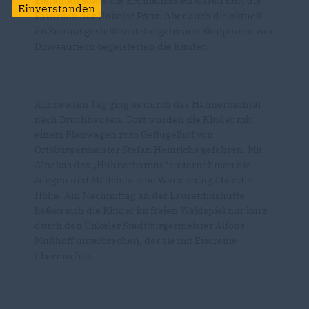
Elefanten sowie die Erdmännchen waren dort die
Einverstanden
Favoriten der Unkeler Pänz. Aber auch die aktuell
im Zoo ausgestellten detailgetreuen Skulpturen von
Dinosauriern begeisterten die Kinder.
Am zweiten Tag ging es durch das Hähnerbachtal
nach Bruchhausen. Dort wurden die Kinder mit
einem Planwagen zum Geflügelhof von
Ortsbürgermeister Stefan Heinrichs gefahren. Mit
Alpakas des „Hühnerbarons“ unternahmen die
Jungen und Mädchen eine Wanderung über die
Höhe. Am Nachmittag an der Laurentiushütte
ließen sich die Kinder im freien Waldspiel nur kurz
durch den Unkeler Stadtbürgermeister Alfons
Mußhoff unterbrechen, der sie mit Eiscreme
überraschte.