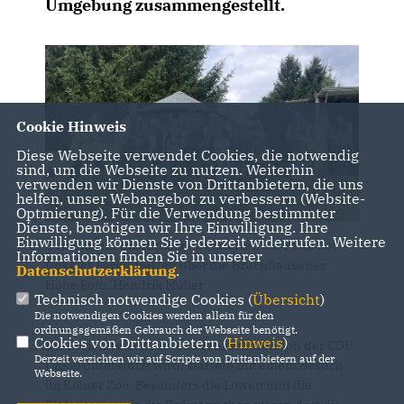
Umgebung zusammengestellt.
Cookie Hinweis
Diese Webseite verwendet Cookies, die notwendig
sind, um die Webseite zu nutzen. Weiterhin
verwenden wir Dienste von Drittanbietern, die uns
helfen, unser Webangebot zu verbessern (Website-
Optmierung). Für die Verwendung bestimmter
Dienste, benötigen wir Ihre Einwilligung. Ihre
Einwilligung können Sie jederzeit widerrufen. Weitere
Gemeinsam mit Alpakas wanderten die Pänz der
Informationen finden Sie in unserer
Unkeler Ferienfreizeit über die Bruchhausener
Datenschutzerklärung
.
Höhe Foto: Hendrik Müller
Technisch notwendige Cookies (
Übersicht
)
Die notwendigen Cookies werden allein für den
ordnungsgemäßen Gebrauch der Webseite benötigt.
Cookies von Drittanbietern (
Hinweis
)
Die Ferienfreizeit, die seit Jahrzehnten von der CDU
Derzeit verzichten wir auf Scripte von Drittanbietern auf der
Unkel unterstützt wird, startete mit einem Besuch
Webseite.
im Kölner Zoo. Besonders die Löwen und die