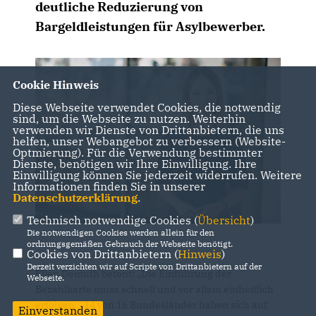
deutliche Reduzierung von
Bargeldleistungen für Asylbewerber.
Cookie Hinweis
Diese Webseite verwendet Cookies, die notwendig
sind, um die Webseite zu nutzen. Weiterhin
verwenden wir Dienste von Drittanbietern, die uns
helfen, unser Webangebot zu verbessern (Website-
Optmierung). Für die Verwendung bestimmter
Dienste, benötigen wir Ihre Einwilligung. Ihre
Einwilligung können Sie jederzeit widerrufen. Weitere
Informationen finden Sie in unserer
Datenschutzerklärung
.
Technisch notwendige Cookies (
Übersicht
)
Die notwendigen Cookies werden allein für den
ordnungsgemäßen Gebrauch der Webseite benötigt.
Cookies von Drittanbietern (
Hinweis
)
Derzeit verzichten wir auf Scripte von Drittanbietern auf der
Ellen Demuth betont: „Die Einführung der
Webseite.
Bezahlkarte muss schnell und vor allem einheitlich
erfolgen. 14 von 16 Bundesländer haben sich auf
Einverstanden