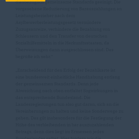
diesbezüglich gemeinsame Standards geeinigt. Die
vorgesehene Reduzierung von Barauszahlungen an
Leistungsbezieher nach dem
Asylbewerberleistungsgesetz vermindere
Zuzugsanreize, verhindere die Bezahlung von
Schleusern und den Transfer von deutschen
Sozialhilfemitteln in die Herkunftsstaaten, da
Überweisungen dann ausgeschlossen sind. Das
begrüße ich sehr.“
Entscheidend für den Erfolg der Bezahlkarte ist
eine bundesweit einheitliche Handhabung entlang
der gemeinsamen Standards. Denn jede
Abweichung nach oben entfaltet Sogwirkungen in
das entsprechende Bundesland. Die
Landesregierungen tun also gut daran, sich an die
Vereinbarungen zu halten und keine Sonderwege zu
gehen. Das gilt insbesondere für die Festlegung der
Höhe des verbleibenden in bar auszuzahlenden
Betrags, denn dies liegt im Ermessen jedes
Bundeslandes selbst. Hier fordern wir die